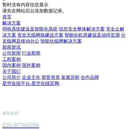
暂时没有内容信息显示
请先在网站后台添加数据记录。
首页
解决方案
弱电系统建设及智能化系统
信息安全整体解决方案
安全云解
决方案
安全无线网络建设方案
智能化机房建设及动环监测
分
支组网及移动办公
智能化组网解决方案
新闻资讯
公司新闻
行业新闻
工程案例
国内案例
国外案例
关于我们
公司简介
企业文化
荣誉资质
发展历程
合作品牌
星空在线平台-星空在线官网,
星空在线平台-星空在线官网,
服务热线：
020-87566596