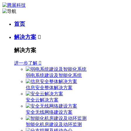
首页
解决方案

解决方案
进一步了解

弱电系统建设及智能化系统
信息安全整体解决方案
安全云解决方案
安全无线网络建设方案
智能化机房建设及动环监测